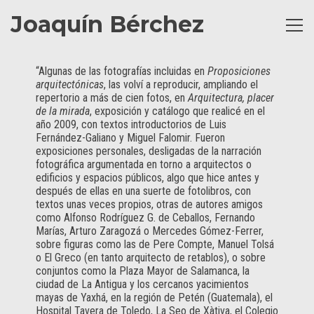
Joaquín Bérchez
Toggl
naviga
“Algunas de las fotografías incluidas en
Proposiciones
arquitectónicas
, las volví a reproducir, ampliando el
repertorio a más de cien fotos, en
Arquitectura, placer
de la mirada
, exposición y catálogo que realicé en el
año 2009, con textos introductorios de Luis
Fernández-Galiano y Miguel Falomir. Fueron
exposiciones personales, desligadas de la narración
fotográfica argumentada en torno a arquitectos o
edificios y espacios públicos, algo que hice antes y
después de ellas en una suerte de fotolibros, con
textos unas veces propios, otras de autores amigos
como Alfonso Rodríguez G. de Ceballos, Fernando
Marías, Arturo Zaragozá o Mercedes Gómez-Ferrer,
sobre figuras como las de Pere Compte, Manuel Tolsá
o El Greco (en tanto arquitecto de retablos), o sobre
conjuntos como la Plaza Mayor de Salamanca, la
ciudad de La Antigua y los cercanos yacimientos
mayas de Yaxhá, en la región de Petén (Guatemala), el
Hospital Tavera de Toledo, La Seo de Xàtiva, el Colegio