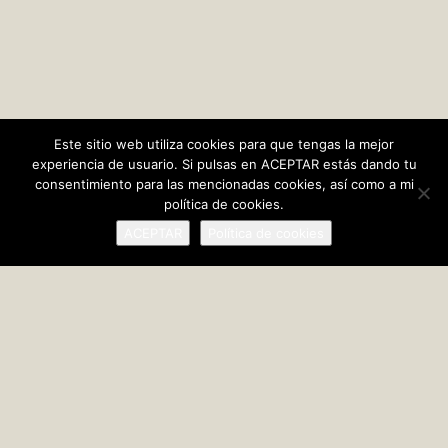
Este sitio web utiliza cookies para que tengas la mejor
experiencia de usuario. Si pulsas en ACEPTAR estás dando tu
consentimiento para las mencionadas cookies, así como a mi
política de cookies.
ACEPTAR
Política de cookies
El Cabanyal: la persistencia del tiempo
iedra angular de un mundo que se nos ha escapado, el paisaje
de esta Valencia volcada al mar, la de sus poblados