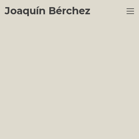
Joaquín Bérchez
Toggl
naviga