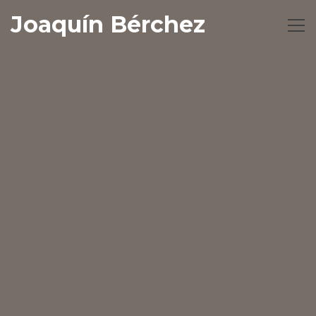
Joaquín Bérchez
Toggl
naviga